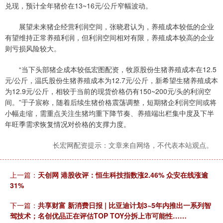
兑现，预计全年猪价在13~16元/公斤窄幅波动。
展望未来猪企经营利润空间，张晓君认为，养殖成本较低的企业
有望维持正常养殖利润，但利润空间相对有限，养殖成本较高的企业
则亏损风险较大。
“当下头部猪企成本较低宏图配资，牧原股份生猪养殖成本在12.5
元/公斤，温氏股份生猪养殖成本为12.7元/公斤，新希望生猪养殖成本
为12.9元/公斤，相较于当前的现货价格仍有150~200元/头的利润空
间。”于子宸称，随着后续生猪价格震荡调整，短期猪企利润空间或将
小幅走缩，需重点关注生猪均重下降节奏、养殖端出栏集中度及下半
年旺季需求恢复情况对价格的支撑力度。
长宏网配资提示：文章来自网络，不代表本站观点。
上一篇：
天创网 港股收评：恒生科技指数涨2.46% 众安在线涨逾
31%
下一篇：
共享财富 新消费日报 | 比亚迪计划3~5年内推出一系列智
驾技术；名创优品正在评估TOP TOY分拆上市可能性……