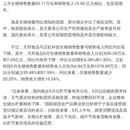
上月生猪销售数量60.11万头和销售收入10.09 亿元相比，也实现增
长。
谈及生猪销量同比增加的原因，部分猪企作出了相应说明。其
中，牧原股份表示，其主要系公司生产经营规划及生产效率提升所
致。温氏股份表示，其受公司前期投苗增加及外卖仔猪影响较大。
不过，天邦食品与正虹科技生猪销售数量与销售收入同比均出现
下降。其中，天邦食品5月生猪销售数量和销售收入分别为50.09万头
和7.03亿元，同比均有所下降；环比分别增长6.38%和1.83%。正虹
科技5月生猪销售数量和销售收入分别为0.84万头和1079.99万元，同
比分别减少35.48%和51.59%；环比来看，生猪销售数量减少
25.25%，销售收入增长10.24%。
“总体来看，国内猪企5月出栏节奏有所分化。5月以后猪肉需求转
淡，天气逐步转热抑制居民采购意愿，终端消费回归平淡，企业整体
生猪出栏量稍有下降。”国联期货农产品事业部分析师于子宸在接受期
货日报记者采访时表示，分阶段来看，5月上中旬，因受消费清淡及高
温天气影响，生猪出栏放缓，进入下旬后，端午节前备货略有放量，
出栏节奏呈现先抑后扬态势。