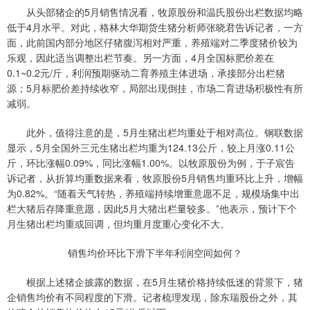
从头部猪企的5月销售情况看，牧原股份和温氏股份出栏数据均略
低于4月水平。对此，格林大华期货生猪分析师张晓君告诉记者，一方
面，此前国内部分地区仔猪腹泻相对严重，养殖端对二季度猪价较为
乐观，因此适当调整出栏节奏。另一方面，4月全国标肥价差在
0.1~0.2元/斤，利润预期驱动二育养殖主体进场，承接部分出栏猪
源；5月标肥价差持续收窄，局部出现倒挂，市场二育进场积极性有所
减弱。
此外，值得注意的是，5月生猪出栏均重处于相对高位。钢联数据
显示，5月全国外三元生猪出栏均重为124.13公斤，较上月涨0.11公
斤，环比涨幅0.09%，同比涨幅1.00%。以牧原股份为例，于子宸告
诉记者，从折算均重数据来看，牧原股份5月销售均重环比上升，增幅
为0.82%。“随着天气转热，养殖端持续增重意愿不足，规模场集中出
栏大猪后存降重意愿，因此5月大猪出栏量较多。”他表示，预计下个
月生猪出栏均重或回调，但均重月度重心变化不大。
销售均价环比下滑下半年利润空间如何？
根据上述猪企披露的数据，在5月生猪价格持续低迷的背景下，猪
企销售均价有不同程度的下滑。记者梳理发现，除东瑞股份之外，其