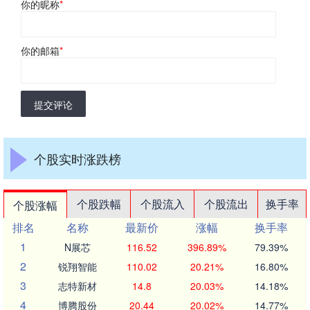
你的昵称
*
你的邮箱
*
提交评论
个股实时涨跌榜
个股跌幅
个股流入
个股流出
换手率
个股涨幅
排名
名称
最新价
涨幅
换手率
1
N展芯
116.52
396.89%
79.39%
2
锐翔智能
110.02
20.21%
16.80%
3
志特新材
14.8
20.03%
14.18%
4
博腾股份
20.44
20.02%
14.77%