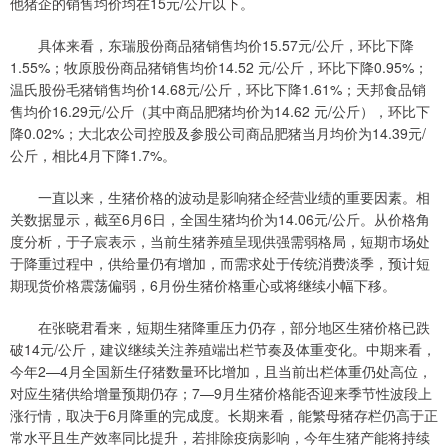
他猪企的销售均价均在15元/公斤以下。
具体来看，东瑞股份商品猪销售均价15.57元/公斤，环比下降
1.55%；牧原股份商品猪销售均价14.52 元/公斤，环比下降0.95%；
温氏股份毛猪销售均价14.68元/公斤，环比下降1.61%；天邦食品销
售均价16.29元/公斤（其中商品肥猪均价为14.62 元/公斤），环比下
降0.02%；大北农公司控股及参股公司商品肥猪当月均价为14.39元/
公斤，相比4月下降1.7%。
一直以来，生猪价格的波动是影响猪企经营业绩的重要因素。相
关数据显示，截至6月6日，全国生猪均价为14.06元/公斤。从价格角
度分析，于子宸表示，当前生猪养殖呈现供强需弱格局，短期市场处
于降重过程中，供给量仍有增加，而需求处于传统消费淡季，预计短
期现货价格震荡偏弱，6月份生猪价格重心或将继续小幅下移。
在张晓君看来，短期生猪降重压力仍存，部分地区生猪价格已跌
破14元/公斤，建议继续关注养殖端出栏节奏及体重变化。中期来看，
今年2—4月全国新生仔猪数量环比增加，且当前出栏体重仍处高位，
对应生猪供给增量预期仍存；7—9月生猪价格能否迎来季节性波段上
涨行情，取决于6月降重的完成度。长期来看，能繁母猪存栏仍高于正
常水平且生产效率同比提升，若排除疫病影响，今年生猪产能将持续