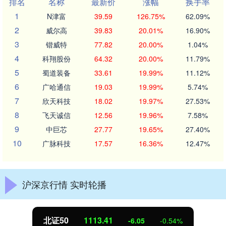
排名
名称
最新价
涨幅
换手率
1
N津富
39.59
126.75%
62.09%
2
威尔高
39.83
20.01%
16.90%
3
锴威特
77.82
20.00%
1.04%
4
科翔股份
64.32
20.00%
11.79%
5
蜀道装备
33.61
19.99%
11.12%
6
广哈通信
19.03
19.99%
5.74%
7
欣天科技
18.02
19.97%
27.53%
8
飞天诚信
12.56
19.96%
7.58%
9
中巨芯
27.77
19.65%
27.40%
10
广脉科技
17.57
16.36%
12.47%
沪深京行情 实时轮播
北证50
1113.24
-6.22
-0.56%