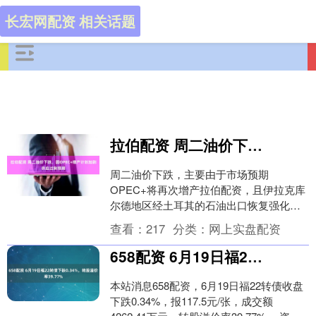
长宏网配资 相关话题
拉伯配资 周二油价下跌，因OPEC+增产计划加剧供应过剩预期
周二油价下跌，主要由于市场预期
OPEC+将再次增产拉伯配资，且伊拉克库
尔德地区经土耳其的石油出口恢复强化了
供应过剩预期。 纽约商品交易所11月交割
查看：
217
分类：
网上实盘配资
的西得州中质原....
658配资 6月19日福22转债下跌0.34%，转股溢价率39.77%
本站消息658配资，6月19日福22转债收盘
下跌0.34%，报117.5元/张，成交额