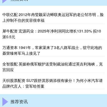
中联亿配 2012年冉莹颖采访蝉联奥运冠军的老公邹市明，脸
上抑制不住的笑容很幸福
犀牛配资 宏源药业：2025年净利润同比增长131.33% 拟10
派0.5元
万通资本 1941年，常家渠来了3名八路军战士，驻守此地的
聂荣臻将军马上接见了
全智股配 英媒称俄军舰护送受制裁油轮通过英吉利海峡，克
宫回应
天织股票配资 SU7跟舒淇苏炳添很有缘分！为何小米汽车请
品牌代言人：雷军给答案
推荐资讯