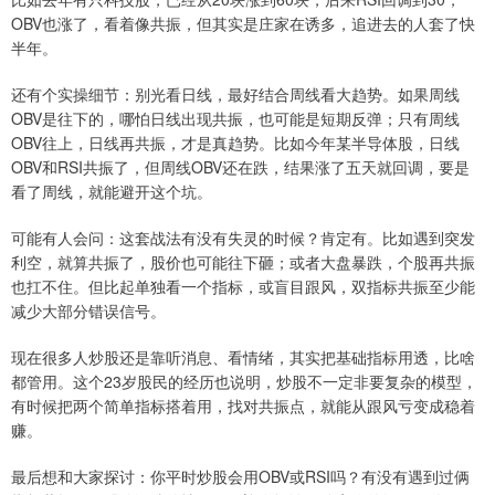
OBV也涨了，看着像共振，但其实是庄家在诱多，追进去的人套了快
半年。
还有个实操细节：别光看日线，最好结合周线看大趋势。如果周线
OBV是往下的，哪怕日线出现共振，也可能是短期反弹；只有周线
OBV往上，日线再共振，才是真趋势。比如今年某半导体股，日线
OBV和RSI共振了，但周线OBV还在跌，结果涨了五天就回调，要是
看了周线，就能避开这个坑。
可能有人会问：这套战法有没有失灵的时候？肯定有。比如遇到突发
利空，就算共振了，股价也可能往下砸；或者大盘暴跌，个股再共振
也扛不住。但比起单独看一个指标，或盲目跟风，双指标共振至少能
减少大部分错误信号。
现在很多人炒股还是靠听消息、看情绪，其实把基础指标用透，比啥
都管用。这个23岁股民的经历也说明，炒股不一定非要复杂的模型，
有时候把两个简单指标搭着用，找对共振点，就能从跟风亏变成稳着
赚。
最后想和大家探讨：你平时炒股会用OBV或RSI吗？有没有遇到过俩