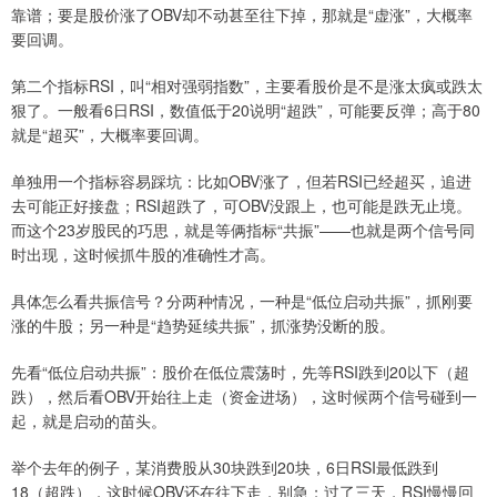
靠谱；要是股价涨了OBV却不动甚至往下掉，那就是“虚涨”，大概率
要回调。
第二个指标RSI，叫“相对强弱指数”，主要看股价是不是涨太疯或跌太
狠了。一般看6日RSI，数值低于20说明“超跌”，可能要反弹；高于80
就是“超买”，大概率要回调。
单独用一个指标容易踩坑：比如OBV涨了，但若RSI已经超买，追进
去可能正好接盘；RSI超跌了，可OBV没跟上，也可能是跌无止境。
而这个23岁股民的巧思，就是等俩指标“共振”——也就是两个信号同
时出现，这时候抓牛股的准确性才高。
具体怎么看共振信号？分两种情况，一种是“低位启动共振”，抓刚要
涨的牛股；另一种是“趋势延续共振”，抓涨势没断的股。
先看“低位启动共振”：股价在低位震荡时，先等RSI跌到20以下（超
跌），然后看OBV开始往上走（资金进场），这时候两个信号碰到一
起，就是启动的苗头。
举个去年的例子，某消费股从30块跌到20块，6日RSI最低跌到
18（超跌），这时候OBV还在往下走，别急；过了三天，RSI慢慢回