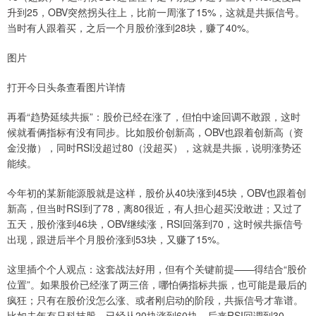
升到25，OBV突然拐头往上，比前一周涨了15%，这就是共振信号。
当时有人跟着买，之后一个月股价涨到28块，赚了40%。
图片
打开今日头条查看图片详情
再看“趋势延续共振”：股价已经在涨了，但怕中途回调不敢跟，这时
候就看俩指标有没有同步。比如股价创新高，OBV也跟着创新高（资
金没撤），同时RSI没超过80（没超买），这就是共振，说明涨势还
能续。
今年初的某新能源股就是这样，股价从40块涨到45块，OBV也跟着创
新高，但当时RSI到了78，离80很近，有人担心超买没敢进；又过了
五天，股价涨到46块，OBV继续涨，RSI回落到70，这时候共振信号
出现，跟进后半个月股价涨到53块，又赚了15%。
这里插个个人观点：这套战法好用，但有个关键前提——得结合“股价
位置”。如果股价已经涨了两三倍，哪怕俩指标共振，也可能是最后的
疯狂；只有在股价没怎么涨、或者刚启动的阶段，共振信号才靠谱。
比如去年有只科技股，已经从20块涨到60块，后来RSI回调到30，