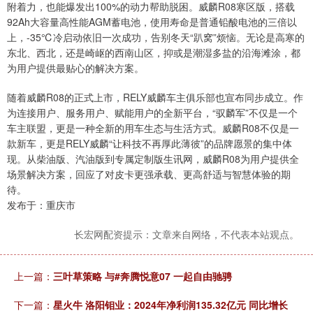
附着力，也能爆发出100%的动力帮助脱困。威麟R08寒区版，搭载
92Ah大容量高性能AGM蓄电池，使用寿命是普通铅酸电池的三倍以
上，-35℃冷启动依旧一次成功，告别冬天“趴窝”烦恼。无论是高寒的
东北、西北，还是崎岖的西南山区，抑或是潮湿多盐的沿海滩涂，都
为用户提供最贴心的解决方案。
随着威麟R08的正式上市，RELY威麟车主俱乐部也宣布同步成立。作
为连接用户、服务用户、赋能用户的全新平台，“驭麟军”不仅是一个
车主联盟，更是一种全新的用车生态与生活方式。威麟R08不仅是一
款新车，更是RELY威麟“让科技不再厚此薄彼”的品牌愿景的集中体
现。从柴油版、汽油版到专属定制版生讯网，威麟R08为用户提供全
场景解决方案，回应了对皮卡更强承载、更高舒适与智慧体验的期
待。
发布于：重庆市
长宏网配资提示：文章来自网络，不代表本站观点。
上一篇：
三叶草策略 与#奔腾悦意07 一起自由驰骋
下一篇：
星火牛 洛阳钼业：2024年净利润135.32亿元 同比增长