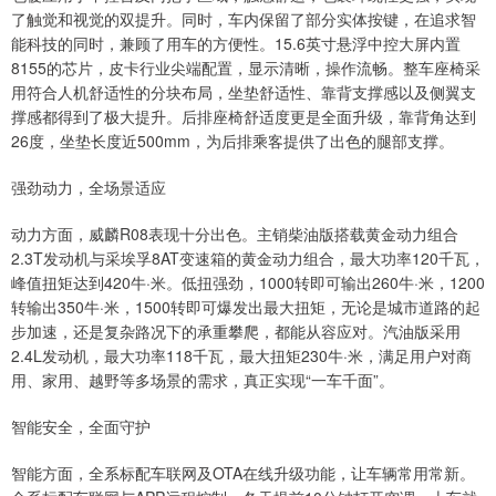
了触觉和视觉的双提升。同时，车内保留了部分实体按键，在追求智
能科技的同时，兼顾了用车的方便性。15.6英寸悬浮中控大屏内置
8155的芯片，皮卡行业尖端配置，显示清晰，操作流畅。整车座椅采
用符合人机舒适性的分块布局，坐垫舒适性、靠背支撑感以及侧翼支
撑感都得到了极大提升。后排座椅舒适度更是全面升级，靠背角达到
26度，坐垫长度近500mm，为后排乘客提供了出色的腿部支撑。
强劲动力，全场景适应
动力方面，威麟R08表现十分出色。主销柴油版搭载黄金动力组合
2.3T发动机与采埃孚8AT变速箱的黄金动力组合，最大功率120千瓦，
峰值扭矩达到420牛·米。低扭强劲，1000转即可输出260牛·米，1200
转输出350牛·米，1500转即可爆发出最大扭矩，无论是城市道路的起
步加速，还是复杂路况下的承重攀爬，都能从容应对。汽油版采用
2.4L发动机，最大功率118千瓦，最大扭矩230牛·米，满足用户对商
用、家用、越野等多场景的需求，真正实现“一车千面”。
智能安全，全面守护
智能方面，全系标配车联网及OTA在线升级功能，让车辆常用常新。