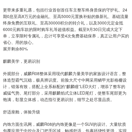
更带来多重礼遇，包括行业首创首任车主整车终身质保的守护礼、24
期0息至高8万元的金融礼、至高5000元置换补贴的焕新礼、基础流量
终身免费的互联礼、至高30000积分的转介礼，以及3000元定金抵
6000元购车款的限时购车礼等超值权益。截至9月30日完成大定下
单，立享限时专属礼，总计可享受4次免费基础保养，真正让用户买的
省心、用的放心。
展开剩余80%
麒麟美学，更易识别
外观部分，威麟R08整体采用现代麒麟力量美学的家族设计语言，整
体造型霸气沉稳，极具辨识度。前脸大尺寸中网采用鳞甲光影格栅设
计，错落有致，搭配上全系标配的“麒麟瞳”LED大灯，增添了整车的
威猛气势。尾灯部分，采用麒麟焰式立体LED尾灯，使整车尾部更为
饱满，彰显立体感，动态指引更易识别，细节之处尽显品质。
舒适座舱，体验升级
内饰方面生讯网，威麟R08的内饰更像是一个SUV的设计。大量软质
包覆应用于中控台及门把手区域，触感舒适，包裹环绕性更强，实现