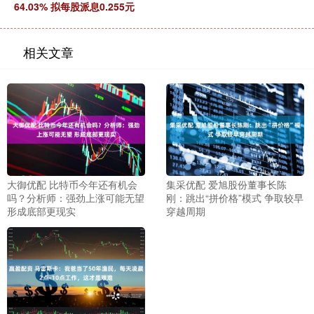
64.03% 拟每股派息0.255元
相关文章
大御优配 比特币今年还有机会
集采优配 爱旭股份董事长陈
吗？分析师：强劲上涨可能无望
刚：跳出“拼价格”模式 争取较早
形成底部更现实
穿越周期