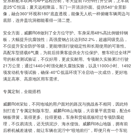
全系标配车联网与APP远程控制，冬天提前10分钟打开空调，上车就
是25℃恒温；夏天远程降温，车门一开清凉扑面。提供540°全景影
像，融合360°环视和180°底盘透视，能像无人机一样俯瞰车辆周边与
底部，连井盖坑洞都能看得一清二楚。
安全方面，威麟R08做到了全方位守护。车身采用48%高比例镀锌钢
板，大幅提升抗腐蚀性；高强度钢占比达到52.2%，超越同级竞品，
不仅提升安全防护等级，更能增强行驶稳定性和长期使用的可靠性。
高配车型搭载6气囊，为前后排乘客提供全方位保护。整车经过全球严
苛的标准测试验证，不仅好用，更皮实耐用。专项耐久实验累计行驶
21万公里；通过1440小时强化耐久腐蚀实验，以及11000小时、1492
项发动机专项试验，确保-40℃低温环境下冷启动一次成功，更好地
满足高寒、高原地区用车需求。
专属定制，全能搭档
威麟R08深知，不同地域的用户面对的路况与挑战各不相同，因此特
别打造了专属定制版车型。威麟R08山海版，大容量平底货箱，配合6
钢板弹簧，装得更多、拉得更稳，车身和货箱底板经过专项防腐处
理，不仅易清洗，还无惧泥沙、海水侵蚀。威麟R08山地版，拥有前
后桥机械差速锁，能让车辆在泥泞中“咬地前行”，即便只有一个车轮