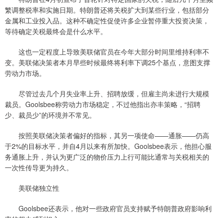
繁调整税率和实施日期。特朗普还将关税扩大到某些行业，包括部分
金属和工业投入品。这种不确定性促使许多企业暂停重大投资决策，
等待确定关税最终会是什么水平。
这也一定程度上导致美联储官员在今年大部分时间里维持利率不
变。美联储决策者本月早些时候最终将利率下调25个基点，意图支撑
劳动力市场。
尽管过去几个月失业率上升、招聘放缓，但雇主尚未进行大规模
裁员。Goolsbee称劳动力市场稳定，不过他指出亦丰策略，“招聘
少、裁员少”的环境并不常见。
按照美联储决策者偏好的指标，其另一项使命——通胀——仍高
于2%的目标水平，并自4月以来有所加快。Goolsbee表示，他担心服
务通胀上升，并认为更广泛的物价压力上行可能比通常与关税相关的
一次性传导更为持久。
美联储独立性
Goolsbee还表示，他对一些政府官员支持赋予特朗普政府影响利