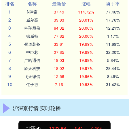
排名
名称
最新价
涨幅
换手率
1
N津富
37.49
114.72%
77.46%
2
威尔高
39.83
20.01%
17.76%
3
科翔股份
64.32
20.00%
12.21%
4
锴威特
77.82
20.00%
1.17%
5
蜀道装备
33.61
19.99%
11.69%
6
中巨芯
27.85
19.99%
32.20%
7
广哈通信
19.03
19.99%
5.84%
8
欣天科技
18.02
19.97%
28.44%
9
飞天诚信
12.56
19.96%
8.49%
10
任子行
7.16
19.93%
31.42%
沪深京行情 实时轮播
北证50
1122.88
3.42
0.30%