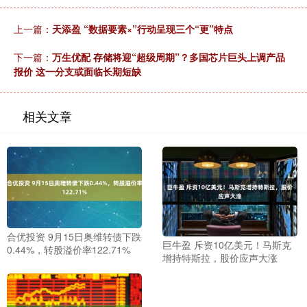
上一篇：
天添盈 “数据要素×”行动呈现三个“更”特点
下一篇：
万生优配 存储将迎“超级周期”？多国芯片巨头上调产品
报价 这一分支或面临长期短缺
相关文章
合优投资 9月15日奥维转债下跌
巨牛盈 斥资10亿美元！马斯克
0.44%，转股溢价率122.71%
增持特斯拉，股价应声大涨