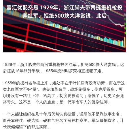
1929年，浙江脚夫带两挺重机枪投奔红军，拒绝500块大洋赏钱，此
后征战16年只升半级，1955年授衔时罗荣桓直接犯了难。
1955年的授衔名单摆上来，难处不在于叶长庚有没有功劳，而在于这
类老红军太不好“量”。他参加革命早，战场跑得多，伤也受得多，可
职务没有一路往上冲。给高了，制度要被追问；给低了，历史又会觉
得亏欠。这不是一个人的尴尬，是一代革命军人的复杂注脚。
一个人能让组织在几十年后仍然认真掂量，说明他不是靠故事出名，
而是靠硬仗、硬选择、硬脾气把名字留在档案里。军队最怕虚名，叶
长庚偏偏留下的都是实账。