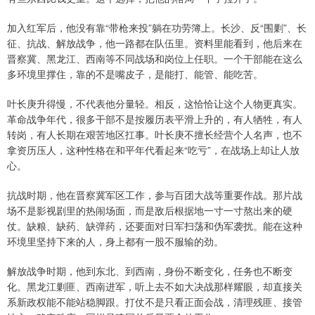
加入红军后，他没有靠“带枪来投”躺在功劳簿上。长沙、反“围剿”、长
征、抗战、解放战争，他一路都在队伍里。资料里能看到，他后来在
晋察冀、黑龙江、西南等不同战场和岗位上任职。一个干部能在这么
多环境里撑住，靠的不是嘴皮子，是能打、能管、能吃苦。
叶长庚升得慢，不代表他分量轻。相反，这恰恰让这个人物更真实。
革命战争年代，很多干部不是按履历表平滑上升的，有人牺牲，有人
转岗，有人长期在艰苦地区扛事。叶长庚不擅长经营个人名声，也不
拿资历压人，这种性格在和平年代看起来“吃亏”，在战场上却让人放
心。
抗战时期，他在晋察冀军区工作，参与百团大战等重要作战。那片战
场不是影视剧里的热闹场面，而是敌后根据地一寸一寸熬出来的硬
仗。缺粮、缺药、缺弹药，还要面对日军扫荡和伪军袭扰。能在这种
环境里坚持下来的人，身上都有一股不服输的劲。
解放战争时期，他到东北、到西南，身份不断变化，任务也不断变
化。黑龙江剿匪、西南进军，听上去不如大决战那样耀眼，却直接关
系新政权能不能站稳脚跟。打仗不是只看正面会战，清理残匪、接管