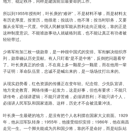
地方、稳定秩序，同样是建国前后最要命的工作。
所以到1955年授衔时，叶长庚的“难评”，不是材料不够，而是材料太
有历史厚度。按资历，他很老；按战功，他不薄；按当时职务，又要
服从全军统一尺度。中国人民解放军能从胜利走向正规化，靠的正是
这种制度意识。不能谁故事动人就破格到底，也不能让真正有功者被
轻轻带过。
少将军衔加三枚一级勋章，是一种很中国式的安排。军衔解决组织序
列，勋章确认历史贡献。有人只盯着“是不是中将”，反倒把问题看窄
了。叶长庚真正的价值，不在肩上多一颗星少一颗星，而在他用一辈
子证明：革命队伍里，忠诚不是喊出来的，是一场场仗打出来的。
从现实趋势看，红色资源的传播正在变年轻。纪念馆、少先队宣讲、
地方党史教育、网络传播一起发力，这是好事，但也有要求：不能只
讲传奇，必须讲逻辑；不能只讲苦难，必须讲胜利；不能只讲个人，
必须讲人民军队和国家道路。这样，历史才不会被流量冲淡。
叶长庚一生最硬的地方，是没有把个人名利摆在国家大义前面。1929
年，他从旧军队转身；1955年，他接受组织安排；1986年，他在南昌
走完一生。一个脚夫能成为共和国少将，靠的不是命好，而是站队站