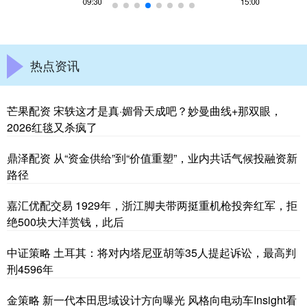
热点资讯
芒果配资 宋轶这才是真·媚骨天成吧？妙曼曲线+那双眼，
2026红毯又杀疯了
鼎泽配资 从“资金供给”到“价值重塑”，业内共话气候投融资新
路径
嘉汇优配交易 1929年，浙江脚夫带两挺重机枪投奔红军，拒
绝500块大洋赏钱，此后
中证策略 土耳其：将对内塔尼亚胡等35人提起诉讼，最高判
刑4596年
金策略 新一代本田思域设计方向曝光 风格向电动车Insight看