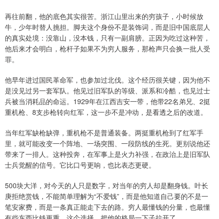
再往前翻，他的底色其实很苦。浙江山里出来的穷孩子，小时候放
牛，少年时替人挑担。脚夫这个身份不是装饰词，而是旧中国底层人
的真实处境：没靠山，没本钱，只有一副肩膀。正因为吃过这种苦，
他后来才会明白，枪杆子如果不为穷人服务，那枪声只会换一批人受
罪。
他早年进过国民革命军，也参加过北伐。这个经历很关键，因为他不
是没见过另一套军队。他见过旧军队的等级、派系和冷酷，也见过士
兵被当消耗品的命运。1929年在江西吉安一带，他带22名弟兄、2挺
重机枪、8支步枪转向红军，这一步不是冲动，是看透之后的改道。
当年红军缺枪缺弹，重机枪不是普通装备。两挺重机枪到了红军手
里，就可能改变一个阵地、一场突围、一段防线的生死。更别说他还
带来了一排人。这种投奔，在军事上是火力补强，在政治上是旧军队
士兵觉醒的信号。它比口号更响，也比表态更硬。
500块大洋，对今天的人只是数字，对当年的穷人却是翻身钱。叶长
庚拒绝赏钱，不能简单理解为“不爱钱”，而是他知道自己要的不是一
笔安家费，而是一条真正能走下去的路。穷人最懂钱的分量，也最懂
有些东西比钱更重。这个选择，把他的格局一下子拉开了。