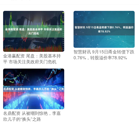
智慧财讯 9月15日甬金转债下跌
金港赢配资 尾盘：美股基本持
0.76%，转股溢价率78.92%
平 市场关注美政府关门危机
名鼎配资 从被嘲到惊艳，李嘉
欣儿子的“换头”之路