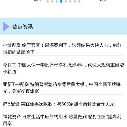
热点资讯
小散配资 终于官宣！周深案判了，法院结果大快人心，韩红
当初的话应验了
今裕堂 中国太保一季度归母净利微涨4%，代理人规模重回增
长轨道
亚新T+0配资 特朗普紧急访华背后藏大棋，中国全新王牌曝
光，美军彻夜难眠
鸿E配资 美宜佳再次致歉：与606家加盟商解除合作关系
祥乾资产 日常生活中应节约用水 尽量做到“精打细算”提高利
用率