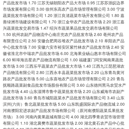
产品批发市场 1.70 江苏无锡朝阳农产品大市场 0.95 江苏苏浙皖边界
市场发展有限公司 3.00 徐州东高农产品市场管理有限公司 3.00 宁波
蔬菜批发市场有限公司 1.20 浙江良渚蔬菜市场开发有限公司 1.80 嘉
善绿洲市场建设有限公司 1.70 浙江金华农产品批发市场 2.20 浙江嘉
兴蔬菜批发交易市场 1.47 绍兴市蔬菜果品批发交易市场有限公司
1.50 杭州农副产品物流中心南庄兜农产品批发市场 2.60 亳州农产品
有限责任公司 2.50 安徽合肥周谷堆农产品批发市场 2.10 阜阳农产品
中心批发市场 7.00 安徽六安市裕安区紫竹林农产品批发市场 2.40 安
徽省淮北市中瑞农产品批发市场 6.00 北海果业砀山惠丰市场有限公司
6.00 蚌埠海吉星农产品物流有限公司 1.00 福建厦门同安闽南果蔬批
发市场 3.00 江西乐平蔬菜农产品批发大市场 1.40 江西九江琵琶湖农
产品物流有限公司 2.80 江西永丰县蔬菜批发市场 2.20 山东青岛黄河
路农产品批发市场 5.00 山东喜地农产品市场管理有限公司 2.20 青岛
抚顺路蔬菜副食品批发市场股份有限公司 3.60 山东德州黑马农贸水产
批发市场 4.40 山东淄博市鲁中蔬菜批发市场 2.20 山东威海市农副产
品批发市场 3.60 青岛市城阳蔬菜水产品批发市场有限公司 3.40 山东
滨州(六街）鲁北蔬菜批发市场 5.00 山东凯盛国际农产品物流城 2.00
河南濮阳宏进农副产品批发市场有限公司（原河南濮阳蔬菜瓜果批发
市场） 3.00 河南内黄果蔬城有限公司 4.00 湖北四季青农贸市场管理
有限公司 1.10 湖北襄樊市蔬菜批发市场 2.00 湖北黄石农产品中心批