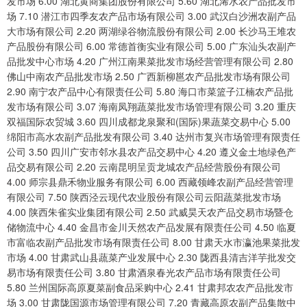
发市场 6.00 湖北黄商集团股份有限公司 5.60 湖北浠水农产品批发市
场 7.10 潜江市四季友农产品市场有限公司 3.00 武汉白沙洲农副产品
大市场有限公司 2.20 两湖绿谷物流股份有限公司 2.00 长沙马王堆农
产品股份有限公司 6.00 常德首衡实业有限公司 5.00 广东汕头农副产
品批发中心市场 4.20 广州江南果菜批发市场经营管理有限公司 2.80
佛山中南农产品批发市场 2.50 广西新柳邕农产品批发市场有限公司
2.90 南宁农产品中心有限责任公司 5.80 海口市菜篮子江楠农产品批
发市场有限公司 3.07 海南凤翔蔬菜批发市场管理有限公司 3.20 重庆
双福国际农贸城 3.60 四川成都龙泉聚和(国际)果蔬菜交易中心 5.00
绵阳市高水农副产品批发有限公司 3.40 达州市复兴市场管理有限责任
公司 3.50 四川广安市邻水县农产品交易中心 4.20 遵义金土地绿色产
品交易有限公司 2.20 云南昆明呈贡龙城农产品经营股份有限公司
4.00 师宗县鼎禾物业服务有限公司 6.00 西藏领峰农副产品经营管理
有限公司 7.50 陕西泾云现代农业股份有限公司云阳蔬菜批发市场
4.00 陕西朱雀实业集团有限公司 2.50 武威昊天农产品交易市场暨仓
储物流中心 4.40 金昌市金川天然农产品发展有限责任公司 4.50 临夏
市富临农副产品批发市场有限责任公司 8.00 甘肃天水市瀛池果菜批发
市场 4.00 甘肃武山县蔬菜产业发展中心 2.30 陇西县清吉洋芋批发交
易市场有限责任公司 3.80 甘肃酒泉春光农产品市场有限责任公司
5.80 兰州国际高原夏菜副食品采购中心 2.41 甘肃邦农农产品批发市
场 3.00 甘肃陇国源市场管理有限公司 7.20 青藏高原农副产品集散中