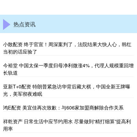
热点资讯
小散配资 终于官宣！周深案判了，法院结果大快人心，韩红
当初的话应验了
今裕堂 中国太保一季度归母净利微涨4%，代理人规模重回增
长轨道
亚新T+0配资 特朗普紧急访华背后藏大棋，中国全新王牌曝
光，美军彻夜难眠
鸿E配资 美宜佳再次致歉：与606家加盟商解除合作关系
祥乾资产 日常生活中应节约用水 尽量做到“精打细算”提高利
用率