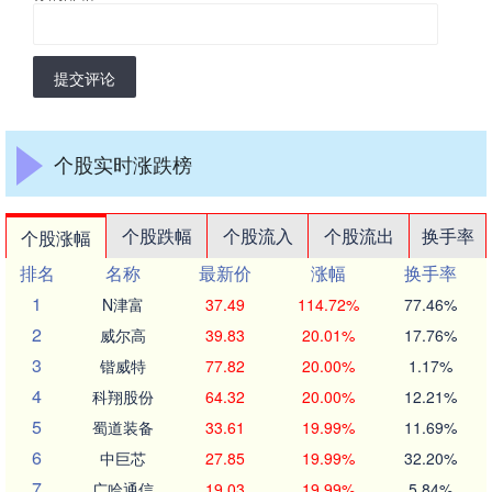
提交评论
个股实时涨跌榜
个股跌幅
个股流入
个股流出
换手率
个股涨幅
排名
名称
最新价
涨幅
换手率
1
N津富
37.49
114.72%
77.46%
2
威尔高
39.83
20.01%
17.76%
3
锴威特
77.82
20.00%
1.17%
4
科翔股份
64.32
20.00%
12.21%
5
蜀道装备
33.61
19.99%
11.69%
6
中巨芯
27.85
19.99%
32.20%
7
广哈通信
19.03
19.99%
5.84%