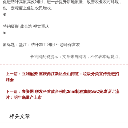
促进秸秆高质高效利用，进一步提升耕地质量、改善农业农村环境，
也一定程度上促进农民增收。
\n
特约摄影 龚长浩 视觉重庆
\n
原标题：垫江：秸秆加工利用 生态环保富农
长宏网配资提示：文章来自网络，不代表本站观点。
上一篇：
互利配资 重庆两江新区金山街道：垃圾分类宣传走进招
聘会
下一篇：
壹资网 联发科首款台积电2nm制程旗舰SoC完成设计流
片：明年底量产上市
相关文章