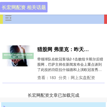
长宏网配资 相关话题
猎股网 弗里克：昨天我跟拉什福德说“拜托进俩球吧”，我玩笑的
带领球队在欧冠客场2-1击败纽卡斯尔后猎
股网，巴萨主帅在新闻发布会上重点谈到
了此役的功臣拉什福德和上演欧冠首秀的
门将霍安-加西亚。 关于比赛 首先，这是
查看：
183
分类：
网上实盘配资
欧冠；其....
长宏网配资文章已加载完成