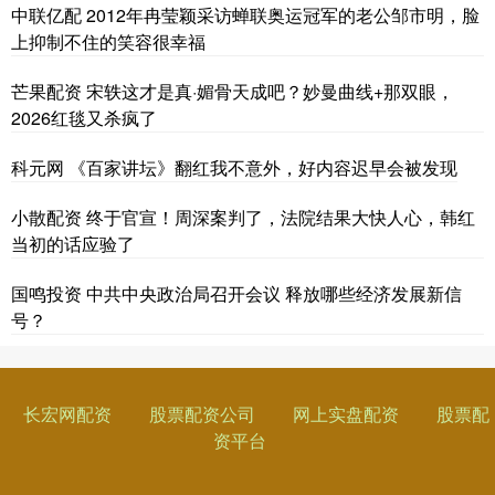
中联亿配 2012年冉莹颖采访蝉联奥运冠军的老公邹市明，脸
上抑制不住的笑容很幸福
芒果配资 宋轶这才是真·媚骨天成吧？妙曼曲线+那双眼，
2026红毯又杀疯了
科元网 《百家讲坛》翻红我不意外，好内容迟早会被发现
小散配资 终于官宣！周深案判了，法院结果大快人心，韩红
当初的话应验了
国鸣投资 中共中央政治局召开会议 释放哪些经济发展新信
号？
长宏网配资
股票配资公司
网上实盘配资
股票配
资平台