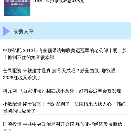
119.44% 拟每股派息0.08元
最新文章
中联亿配 2012年冉莹颖采访蝉联奥运冠军的老公邹市明，脸
上抑制不住的笑容很幸福
芒果配资 宋轶这才是真·媚骨天成吧？妙曼曲线+那双眼，
2026红毯又杀疯了
科元网 《百家讲坛》翻红我不意外，好内容迟早会被发现
小散配资 终于官宣！周深案判了，法院结果大快人心，韩红
当初的话应验了
国鸣投资 中共中央政治局召开会议 释放哪些经济发展新信
号？