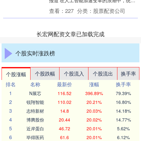
报道 在人工智能加速变革的浪潮中，统
一、先进、可落地的标准体系，将成为推
查看：
227
分类：
股票配资公司
动技术创....
长宏网配资文章已加载完成
个股实时涨跌榜
个股跌幅
个股流入
个股流出
换手率
个股涨幅
排名
名称
最新价
涨幅
换手率
1
N展芯
116.52
396.89%
79.39%
2
锐翔智能
110.02
20.21%
16.80%
3
志特新材
14.8
20.03%
14.18%
4
博腾股份
20.44
20.02%
14.77%
5
近岸蛋白
46.72
20.01%
5.62%
6
毕得医药
61.6
20.01%
6.12%