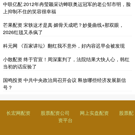
中联亿配 2012年冉莹颖采访蝉联奥运冠军的老公邹市明，脸
上抑制不住的笑容很幸福
芒果配资 宋轶这才是真·媚骨天成吧？妙曼曲线+那双眼，
2026红毯又杀疯了
科元网 《百家讲坛》翻红我不意外，好内容迟早会被发现
小散配资 终于官宣！周深案判了，法院结果大快人心，韩红
当初的话应验了
国鸣投资 中共中央政治局召开会议 释放哪些经济发展新信
号？
长宏网配资
股票配资公司
网上实盘配资
股票配
资平台