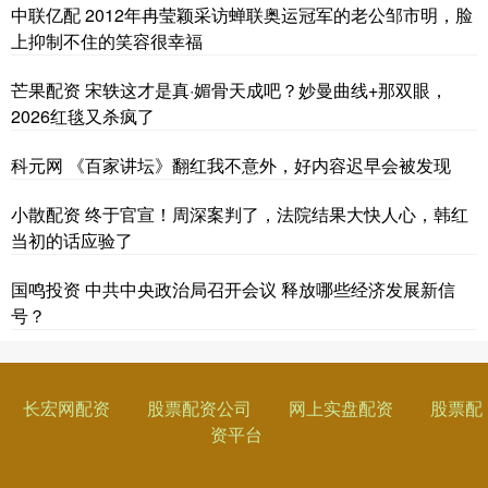
中联亿配 2012年冉莹颖采访蝉联奥运冠军的老公邹市明，脸
上抑制不住的笑容很幸福
芒果配资 宋轶这才是真·媚骨天成吧？妙曼曲线+那双眼，
2026红毯又杀疯了
科元网 《百家讲坛》翻红我不意外，好内容迟早会被发现
小散配资 终于官宣！周深案判了，法院结果大快人心，韩红
当初的话应验了
国鸣投资 中共中央政治局召开会议 释放哪些经济发展新信
号？
长宏网配资
股票配资公司
网上实盘配资
股票配
资平台