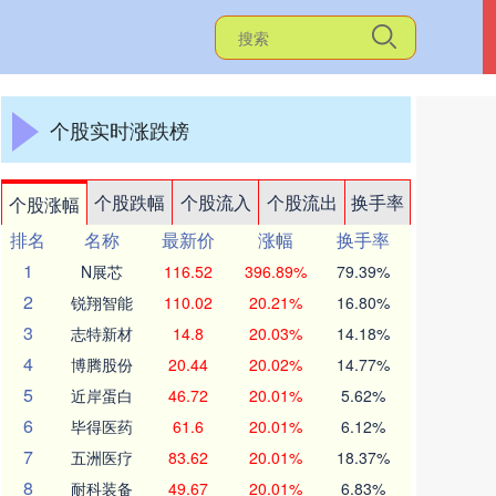
个股实时涨跌榜
个股跌幅
个股流入
个股流出
换手率
个股涨幅
排名
名称
最新价
涨幅
换手率
1
N展芯
116.52
396.89%
79.39%
2
锐翔智能
110.02
20.21%
16.80%
3
志特新材
14.8
20.03%
14.18%
4
博腾股份
20.44
20.02%
14.77%
5
近岸蛋白
46.72
20.01%
5.62%
6
毕得医药
61.6
20.01%
6.12%
7
五洲医疗
83.62
20.01%
18.37%
8
耐科装备
49.67
20.01%
6.83%