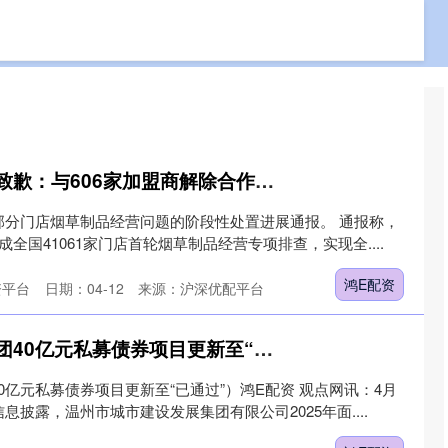
资
股票配资公司
网上实盘配资
股票配资平台
鸿E配资 美宜佳再次致歉：与606家加盟商解除合作关系
部分门店烟草制品经营问题的阶段性处置进展通报。 通报称，
成全国41061家门店首轮烟草制品经营专项排查，实现全....
鸿E配资
资平台
日期：04-12
来源：沪深优配平台
鸿E配资 温州城发集团40亿元私募债券项目更新至“已通过”
0亿元私募债券项目更新至“已通过”）鸿E配资 观点网讯：4月
息披露，温州市城市建设发展集团有限公司2025年面....