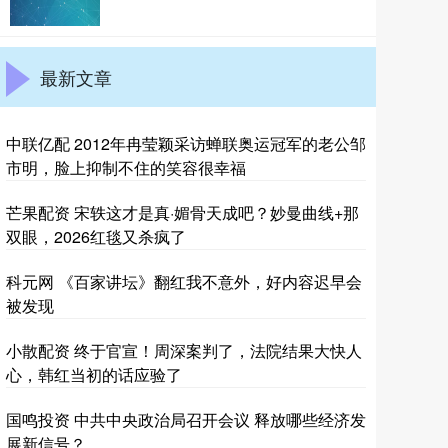
最新文章
中联亿配 2012年冉莹颖采访蝉联奥运冠军的老公邹
市明，脸上抑制不住的笑容很幸福
芒果配资 宋轶这才是真·媚骨天成吧？妙曼曲线+那
双眼，2026红毯又杀疯了
科元网 《百家讲坛》翻红我不意外，好内容迟早会
被发现
小散配资 终于官宣！周深案判了，法院结果大快人
心，韩红当初的话应验了
国鸣投资 中共中央政治局召开会议 释放哪些经济发
展新信号？