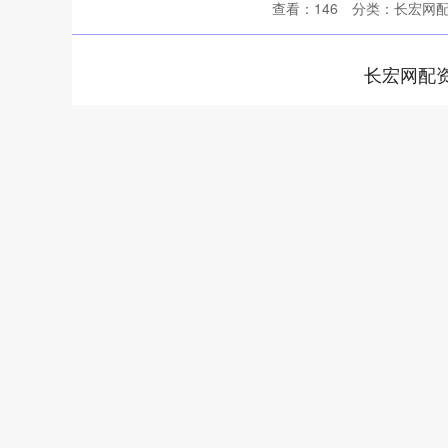
查看：
146
分类：
长宏网
长宏网配
深证成指
14311.01
.68
1.02%
200.89
1