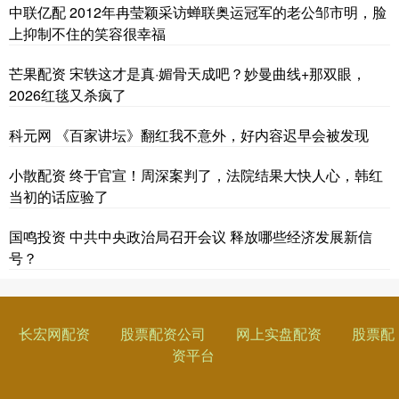
中联亿配 2012年冉莹颖采访蝉联奥运冠军的老公邹市明，脸
上抑制不住的笑容很幸福
芒果配资 宋轶这才是真·媚骨天成吧？妙曼曲线+那双眼，
2026红毯又杀疯了
科元网 《百家讲坛》翻红我不意外，好内容迟早会被发现
小散配资 终于官宣！周深案判了，法院结果大快人心，韩红
当初的话应验了
国鸣投资 中共中央政治局召开会议 释放哪些经济发展新信
号？
长宏网配资
股票配资公司
网上实盘配资
股票配
资平台