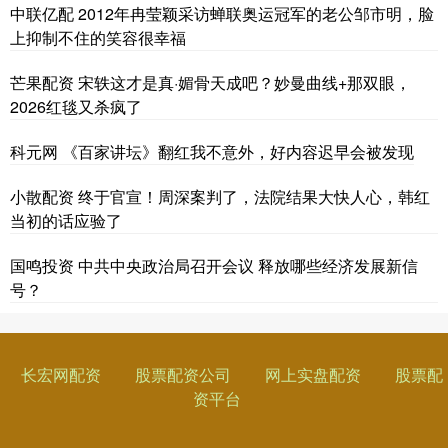
中联亿配 2012年冉莹颖采访蝉联奥运冠军的老公邹市明，脸
上抑制不住的笑容很幸福
芒果配资 宋轶这才是真·媚骨天成吧？妙曼曲线+那双眼，
2026红毯又杀疯了
科元网 《百家讲坛》翻红我不意外，好内容迟早会被发现
小散配资 终于官宣！周深案判了，法院结果大快人心，韩红
当初的话应验了
国鸣投资 中共中央政治局召开会议 释放哪些经济发展新信
号？
长宏网配资
股票配资公司
网上实盘配资
股票配
资平台